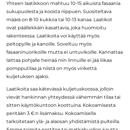
Yhteen laatikkoon mahtuu 10-15 aikuista fasaania
sukupuolesta ja koosta riippuen. Suositeltava
määrä on 8-10 kukkoa tai 10-13 kanaa. Laatikot
ovat päällekkäin kasattavia, joka huomioitu
rakenteessa. Laatikoita voi käyttää myös
peltopyille ja kanoille. Soveltuu myös
fasaaninuorikoille mutta ei untuvikoille. Kannattaa
laittaa pohjalle heinää niin linnuille ei jää liikaa
pompputilaa ja niistä on myös virikettä
kuljetuksen ajaksi.
Laatikoita saa kätevässä kuljetuskoossa, jolloin
vievät hankinnan yhteydessä vähemmän tilaa tai
sitten käyttökuntoon koottuina. Kokoamisesta
peritään 3 €:n lisämaksu. Kokoamisella
tarkoitetaan ylä- ja alaosan yhdistämistä pulteilla.
Emme toimita postitse tai matkahuollon kautta