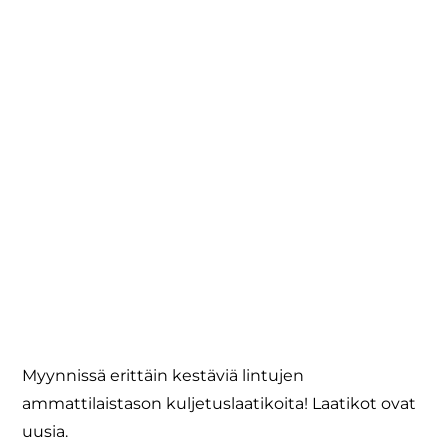
LINTUJEN
KULJETUSLAATIKOITA
27.06.2025
Myynnissä erittäin kestäviä lintujen
ammattilaistason kuljetuslaatikoita! Laatikot ovat
uusia.