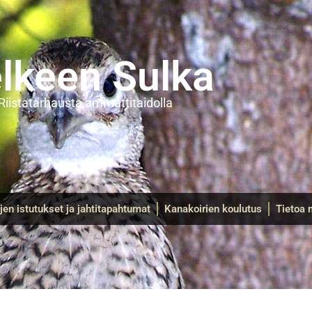
lkeen Sulka
Riistatarhausta ammattitaidolla
ujen istutukset ja jahtitapahtumat
Kanakoirien koulutus
Tietoa 