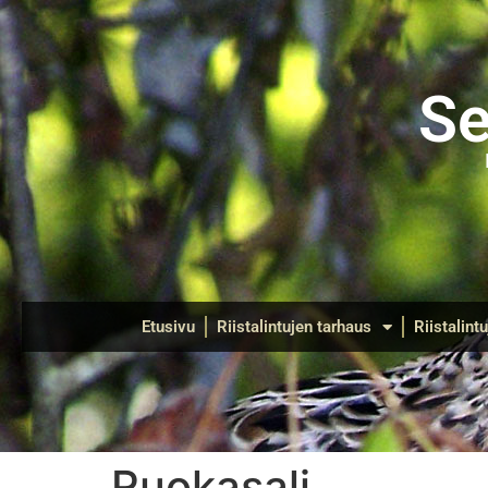
Se
Etusivu
Riistalintujen tarhaus
Riistalint
Ruokasali