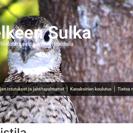
lkeen Sulka
Riistatarhausta ammattitaidolla
ujen istutukset ja jahtitapahtumat
Kanakoirien koulutus
Tietoa 
stila