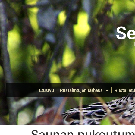
Se
Etusivu
Riistalintujen tarhaus
Riistalint
Saunan pukeutumi