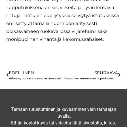
Lopputuloksena on siis virkeitä ja hyvin lentäviä
lintuja. Lintujen edellytyksiä selviytyä istutuksissa
on lisätty ottamalla huomioon erityisesti
poikasvaiheen ruokavaliossa viljarehun lisäksi
monipuolinen vihanta ja kekomuurahaiset.
EDELLINEN
SEURAAVA
Aikuis-, poikas- ja munaerien saatavuus
Fasaanien muninnan ja poikaserien aikataulusta
Tarhaan tutustuminen ja kuvaaminen vain tarhaajan
luvalla.
Ethän kopioi kuvia tai videoita tältä sivustolta, kiitos.