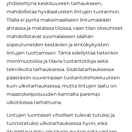
yhdistettynä keskisuureen tarhaukseen,
mahdollistaa hyvälaatuisten lintujen tuotannon.
Tilalla ei pyritä maksimaaliseen lintumäärään
ahtaissa ja matalissa tiloissa, vaan tilan olosuhteet
mahdollistavat suomalaiseen säähän
sopeutuneiden kestävien ja lentokykyisten
lintujen tuottamisen. Tämä edellyttää tietenkin
monimuotoisia ja tilavia tuotantotiloja sekä
tekniikoita tarhauksessa. Sisätilatarhauksessa
päästäisiin suurempaan tuotantotehokkuuteen
kuin ulkotarhauksessa, mutta lintujen laatu on
maastokelpoisuuden kannalta parempi
ulkotiloissa tarhattuina.
Lintujen luontaiset viholliset tulevat tutuksi ja
tunnistetuksi ulkotarhauksessa hyvin, eikä
istutettava lintu ole täysin avuton niitä vastaan.