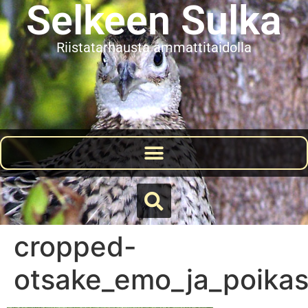
Selkeen Sulka
Riistatarhausta ammattitaidolla
Riistalintujen istutukset ja jahtitapahtumat
cropped-
otsake_emo_ja_poikas